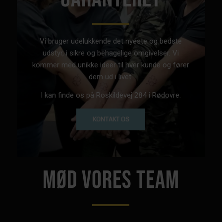
Vi bruger udelukkende det nyeste og bedste
udstyr, i sikre og behagelige omgivelser. Vi
kommer med unikke ideer til hver kunde og fører
dem ud i livet.
I kan finde os på Roskildevej 284 i Rødovre.
KONTAKT OS
MØD VORES TEAM